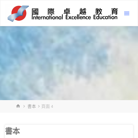
Skip
Inter
to
Excel
content
Educ
國
際
卓
越
教
育
HOME
書本
頁面 4
書本