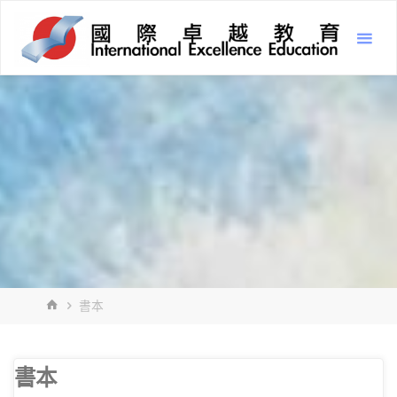
Skip
Inter
to
Excel
content
Educ
國
際
卓
越
教
育
HOME
書本
書本