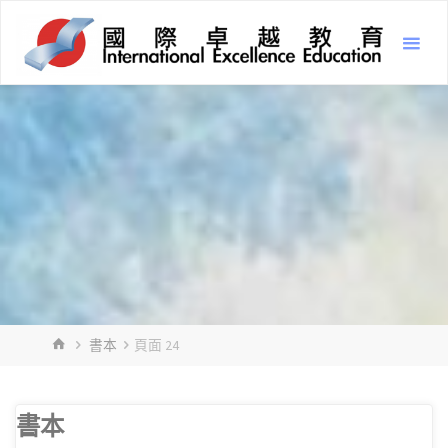
Skip
Inter
to
Excel
content
Educ
國
際
卓
越
教
育
HOME
書本
頁面 24
書本