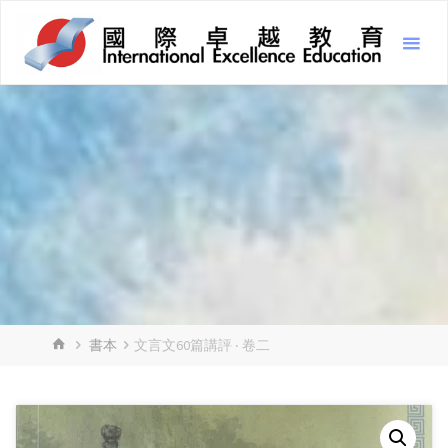
Skip
Inter
to
Excel
content
Educ
國
際
卓
越
教
育
HOME
書本
文言文60篇講評 ‧ 卷二