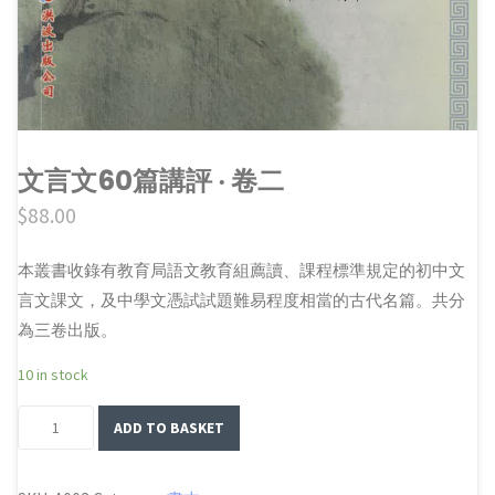
文言文60篇講評 ‧ 卷二
$
88.00
本叢書收錄有教育局語文教育組薦讀、課程標準規定的初中文
言文課文，及中學文憑試試題難易程度相當的古代名篇。共分
為三卷出版。
10 in stock
文
ADD TO BASKET
言
文