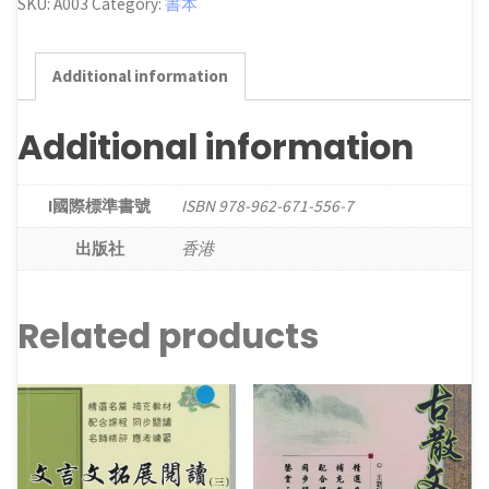
SKU:
A003
Category:
書本
60
篇
講
Additional information
評
‧
Additional information
卷
I國際標準書號
ISBN 978-962-671-556-7
二
出版社
香港
quantity
Related products