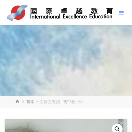
Skip
Inter
to
Excel
content
Educ
國
際
卓
越
教
育
HOME
書本
文言文導讀 ‧ 初中卷 (三)