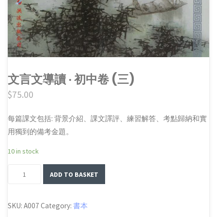
文言文導讀 ‧ 初中卷 (三)
$
75.00
每篇課文包括: 背景介紹、課文譯評、練習解答、考點歸納和實
用獨到的備考金題。
10 in stock
文
ADD TO BASKET
言
文
SKU:
A007
Category:
書本
導