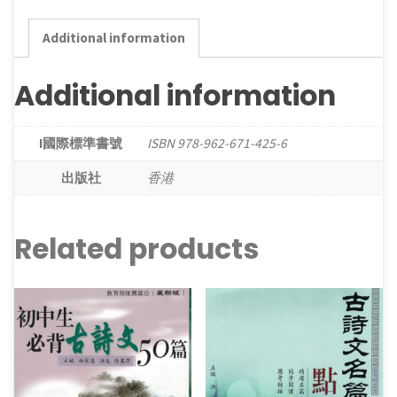
讀
‧
Additional information
初
中
Additional information
卷
(三)
I國際標準書號
ISBN 978-962-671-425-6
quantity
出版社
香港
Related products