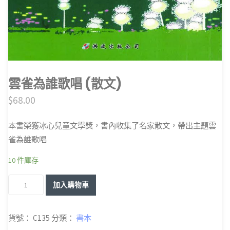
雲雀為誰歌唱 (散文)
$
68.00
本書榮獲冰心兒童文學獎，書內收集了名家散文，帶出主題雲
雀為誰歌唱
10 件庫存
雲
加入購物車
雀
為
貨號：
C135
分類：
書本
誰