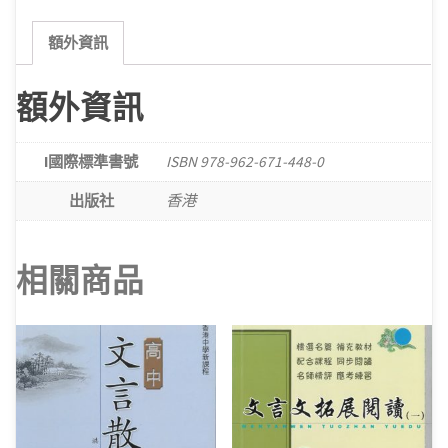
歌
唱
額外資訊
(散
文)
額外資訊
數
量
I國際標準書號
ISBN 978-962-671-448-0
出版社
香港
相關商品