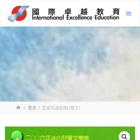
Skip
Inter
to
Excel
content
Educ
國
際
卓
越
教
育
HOME
書本
雲雀為誰歌唱 (散文)