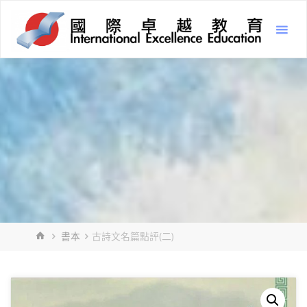
Skip
Inter
to
Excel
content
Educ
國
際
卓
越
教
育
HOME
書本
古詩文名篇點評(二)