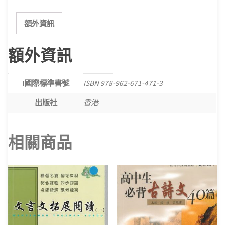
篇
點
額外資訊
評
(二)
額外資訊
數
量
I國際標準書號
ISBN 978-962-671-471-3
出版社
香港
相關商品