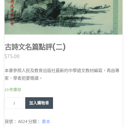
古詩文名篇點評(二)
$
75.00
本書參照人民及教育出版社最新的中學語文教材編寫，再由專
家、學者扼要導讀。
10 件庫存
古
加入購物車
詩
文
貨號：
A024
分類：
書本
名