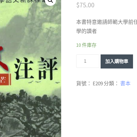
$
75.00
本書特意邀請師範大學前
學的讀者
10 件庫存
中
加入購物車
學
文
貨號：
E209
分類：
書本
言
文
注
評
數
量