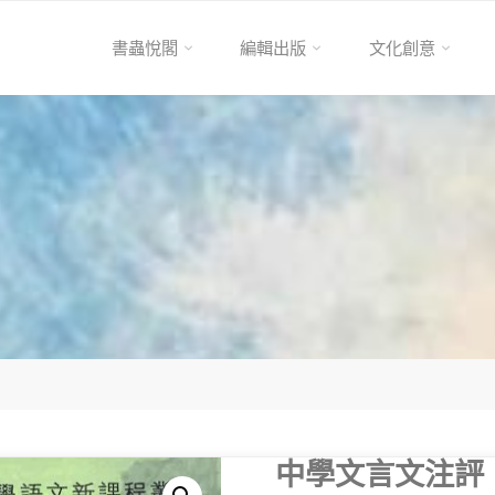
書蟲悅閣
編輯出版
文化創意
International
Excellence
Education
國
際
卓
越
教
育
中學文言文注評