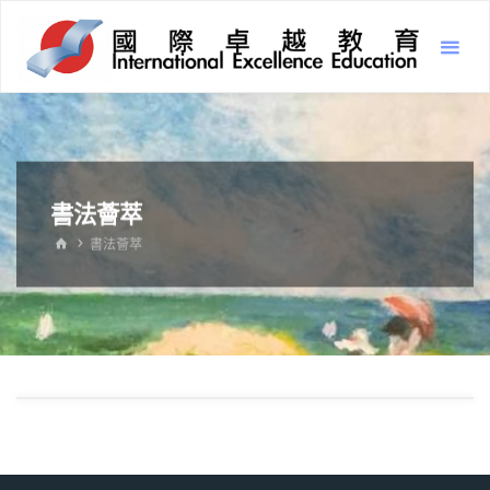
Inter
Excel
Educ
國
際
卓
越
教
育
書法薈萃
書法薈萃